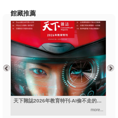
館藏推薦
身心全方位自癒地圖
天下雜誌2026年教育特刊-AI偷不走的學習力
.
more...