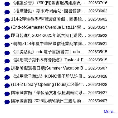
《維護公告》7/30(四)圖書服務組網頁暫停服務
2026/07/16
〈推廣活動〉期末考補給站~圖書館請客喝咖啡~
2026/06/02
114-2彈性教學/學習週暨暑假，圖書館開放時間(114-2 Flexible Teaching/Learning Week and Summer Library Opening Hours.)
2026/06/02
(End-of-Semester Overdue List)114學年度第二學期期末借閱資料逾期清單
2026/05/27
即日起進行2024-2025年紙本期刊送裝作業，不便之處，敬請見諒
2026/05/22
<轉知>114年度中華民國信託業商業同業公會年報已出刊，歡迎 逕行下載參閱。
2026/05/21
《抽獎活動》udn電子書讀書館｜udn借閱王活動，~6/14止
2026/05/15
《試用電子期刊&有獎徵答》Taylor & Francis S&T+SSH 期刊， ~6/10止
2026/05/15
調整暑假還書日期(Summer Vacation Book Return Due Date Adjustment)
2026/05/07
《試用電子雜誌》KONO電子雜誌註冊成功後，不限網域可使用， ~5/30止
2026/04/28
(114-2 Library Opening Hours)114學年度第2學期圖書館開放時間
2026/04/28
國家圖書館「學位論文相似檢測輔助系統」開放使用時間為115年04月27日起至115年08月31日止
2026/04/27
國家圖書館-2026世界閱讀日主題活動「我的經典繪本由我展演」行動故事盒創作活動
2026/04/07
More...