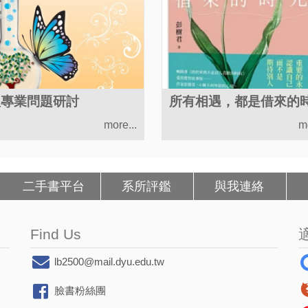
理專業問題研討
所有相遇，都是借來的
more...
mo
二手書平台
系所評鑑
與我連絡
Find Us
lb2500@mail.dyu.edu.tw
臉書粉絲團