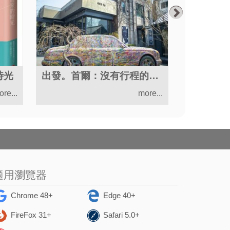
時光
出發。首爾：沒有行程的八天七夜，行走出自由想像的旅程
re...
more...
適用瀏覽器
Chrome 48+
Edge 40+
FireFox 31+
Safari 5.0+