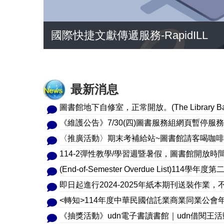
國際快捷文獻傳遞服務-RapidILL
最新消息
圖書館地下自修室，正常開放。(The Library Baseme
《維護公告》7/30(四)圖書服務組網頁暫停服務
〈推廣活動〉期末考補給站~圖書館請客喝咖啡
(End-of-Semester Overdue List)1
即日起進行2024-2025年紙本期刊送裝作業
<轉知>114年度中華民國信託業商業同業公會
《抽獎活動》udn電子書讀書館｜udn借閱王活動