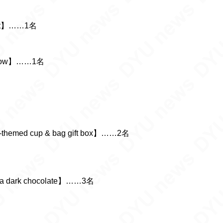
pot】……1名
llow】……1名
emed cup & bag gift box】……2名
dark chocolate】……3名