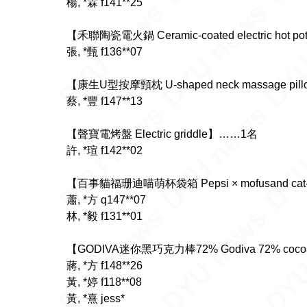
楊, *霖 f141**25
【禾聯陶瓷電火鍋 Ceramic-coated electric hot 
張, *甄 f136**07
【康生U型按摩頸枕 U-shaped neck massage pi
蔡, *豐 f147**13
【聲寶電烤盤 Electric griddle】……1名
許, *瑄 f142**02
【百事貓福珊迪喵萌杯袋箱 Pepsi × mofusand cat-th
蕭, *方 q147**07
林, *毅 f131**01
【GODIVA迷你黑巧克力棒72% Godiva 72% cocoa 
蔣, *方 f148**26
黃, *婷 f118**08
黃, *熹 jess*