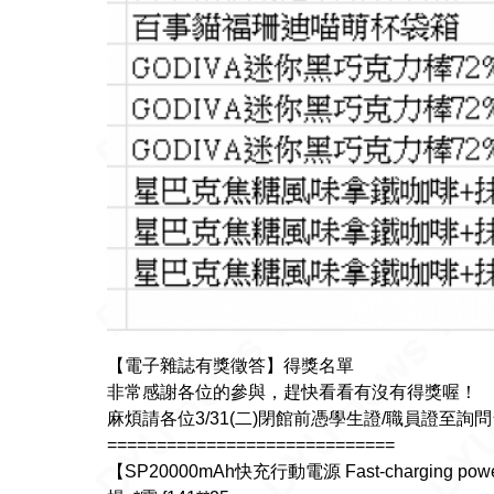
【電子雜誌有獎徵答】得獎名單
非常感謝各位的參與，趕快看看有沒有得獎喔！
麻煩請各位3/31(二)閉館前憑學生證/職員證至
=============================
【SP20000mAh快充行動電源 Fast-charging po