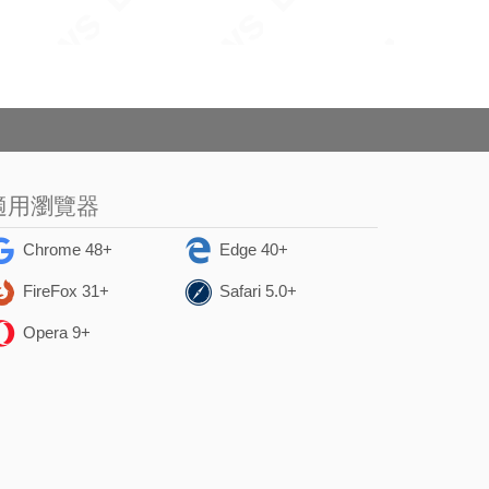
適用瀏覽器
Chrome 48+
Edge 40+
FireFox 31+
Safari 5.0+
Opera 9+