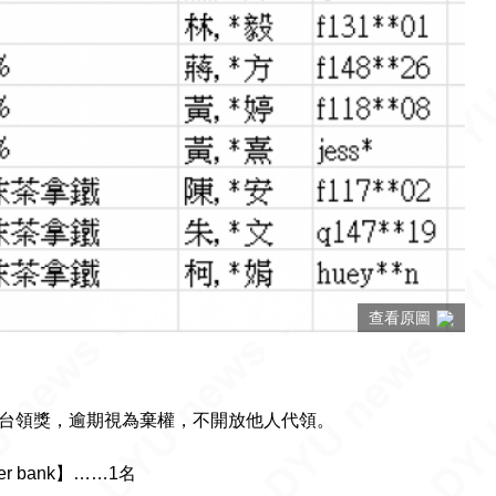
查看原圖
詢問台領獎，逾期視為棄權，不開放他人代領。
wer bank】……1名