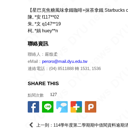
【星巴克焦糖風味拿鐵咖啡+抹茶拿鐵 Starbucks carame
陳, *安 f117**02
朱, *文 q147**19
柯, *娟 huey**n
聯絡資訊
聯絡人：嚴馥柔
eMail：
peroro@mail.dyu.edu.tw
連絡電話：(04) 8511888 轉 1531, 1536
SHARE THIS
點閱次數
上一則：114學年度第二學期期中借閱資料逾期