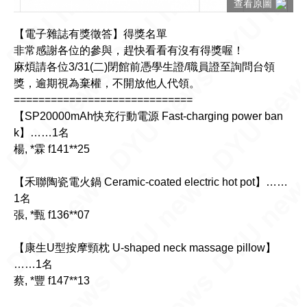
查看原圖
【電子雜誌有獎徵答】得獎名單
非常感謝各位的參與，趕快看看有沒有得獎喔！
麻煩請各位3/31(二)閉館前憑學生證/職員證至詢問台領
獎，逾期視為棄權，不開放他人代領。
=============================
【SP20000mAh快充行動電源 Fast-charging power ban
k】……1名
楊, *霖 f141**25
【禾聯陶瓷電火鍋 Ceramic-coated electric hot pot】……
1名
張, *甄 f136**07
【康生U型按摩頸枕 U-shaped neck massage pillow】
……1名
蔡, *豐 f147**13