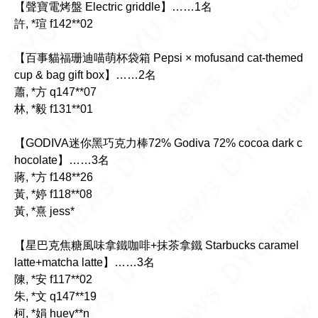
【聲寶電烤盤 Electric griddle】……1名
許, *瑄 f142**02
【百事貓福珊迪喵萌杯袋箱 Pepsi × mofusand cat-themed
cup & bag gift box】……2名
蕭, *方 q147**07
林, *毅 f131**01
【GODIVA迷你黑巧克力棒72% Godiva 72% cocoa dark c
hocolate】……3名
蔣, *方 f148**26
黃, *婷 f118**08
黃, *熹 jess*
【星巴克焦糖風味拿鐵咖啡+抹茶拿鐵 Starbucks caramel
latte+matcha latte】……3名
陳, *安 f117**02
朱, *文 q147**19
柯, *娟 huey**n