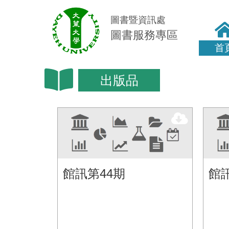
圖書暨資訊處
圖書服務專區
首
出版品
館訊第44期
館