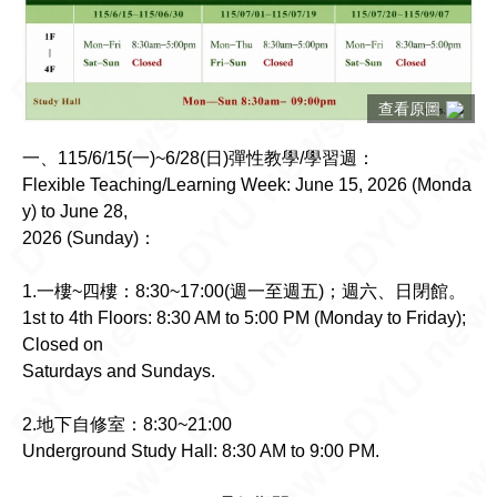
查看原圖
一、115/6/15(一)~6/28(日)彈性教學/學習週：
Flexible Teaching/Learning Week: June 15, 2026 (Monda
y) to June 28,
2026 (Sunday)：
1.一樓~四樓：8:30~17:00(週一至週五)；週六、日閉館。
1st to 4th Floors: 8:30 AM to 5:00 PM (Monday to Friday);
Closed on
Saturdays and Sundays.
2.地下自修室：8:30~21:00
Underground Study Hall: 8:30 AM to 9:00 PM.