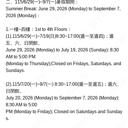
二、115/6/29(一)~9/7(一)暑假期間：
Summer Break: June 29, 2026 (Monday) to September 7,
2026 (Monday)：
1.一樓~四樓：1st to 4th Floors：
(1).115/6/29(一)~7/19(日)8:30~17:00(週一至週四)；週
五、六、日閉館。
June 29, 2026 (Monday) to July 19, 2026 (Sunday): 8:30
AM to 5:00 PM
(Monday to Thursday);Closed on Fridays, Saturdays, and
Sundays.
(2).115/7/20(一)~9/7(一) 8:30~17:00(週一至週五)；週六、
日閉館。
July 20, 2026 (Monday) to September 7, 2026 (Monday):
8:30 AM to 5:00
PM (Monday to Friday); Closed on Saturdays and Sunday
s.