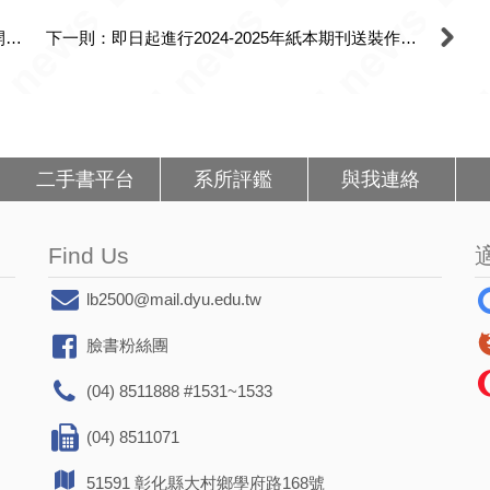
上一則：114-2彈性教學/學習週暨暑假，圖書館開放時間(114-2 Flexible Teaching/Learning Week and Summer Library Opening Hours.)
下一則：即日起進行2024-2025年紙本期刊送裝作業，不便之處，敬請見諒
二手書平台
系所評鑑
與我連絡
Find Us
lb2500@mail.dyu.edu.tw
臉書粉絲團
(04) 8511888 #1531~1533
(04) 8511071
51591 彰化縣大村鄉學府路168號