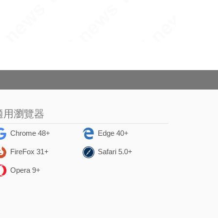
適用瀏覽器
Chrome 48+
Edge 40+
FireFox 31+
Safari 5.0+
Opera 9+