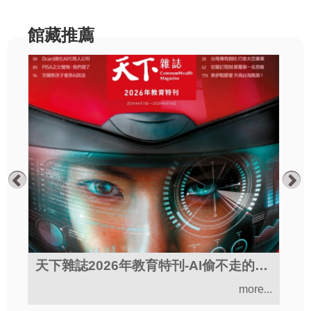
館藏推薦
身心全方位自癒地圖
天下雜誌2026年教育特刊-AI偷不走的學習力
.
more...