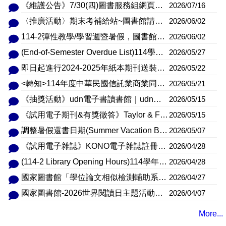
《維護公告》7/30(四)圖書服務組網頁暫停服務
2026/07/16
〈推廣活動〉期末考補給站~圖書館請客喝咖啡~
2026/06/02
114-2彈性教學/學習週暨暑假，圖書館開放時間(114-2 Flexible Teaching/Learning Week and Summer Library Opening Hours.)
2026/06/02
(End-of-Semester Overdue List)114學年度第二學期期末借閱資料逾期清單
2026/05/27
即日起進行2024-2025年紙本期刊送裝作業，不便之處，敬請見諒
2026/05/22
<轉知>114年度中華民國信託業商業同業公會年報已出刊，歡迎 逕行下載參閱。
2026/05/21
《抽獎活動》udn電子書讀書館｜udn借閱王活動，~6/14止
2026/05/15
《試用電子期刊&有獎徵答》Taylor & Francis S&T+SSH 期刊， ~6/10止
2026/05/15
調整暑假還書日期(Summer Vacation Book Return Due Date Adjustment)
2026/05/07
《試用電子雜誌》KONO電子雜誌註冊成功後，不限網域可使用， ~5/30止
2026/04/28
(114-2 Library Opening Hours)114學年度第2學期圖書館開放時間
2026/04/28
國家圖書館「學位論文相似檢測輔助系統」開放使用時間為115年04月27日起至115年08月31日止
2026/04/27
國家圖書館-2026世界閱讀日主題活動「我的經典繪本由我展演」行動故事盒創作活動
2026/04/07
More...